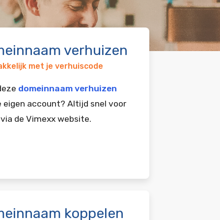
einnaam verhuizen
kkelijk met je verhuiscode
 deze
domeinnaam verhuizen
e eigen account? Altijd snel voor
 via de Vimexx website.
einnaam koppelen