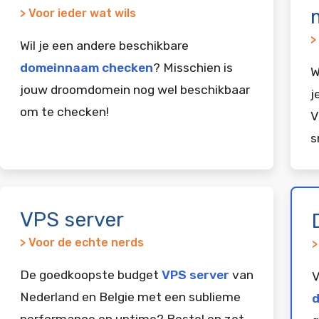
> Voor ieder wat wils
>
Wil je een andere beschikbare
domeinnaam checken
? Misschien is
W
jouw droomdomein nog wel beschikbaar
j
om te checken!
V
s
VPS server
> Voor de echte nerds
>
De goedkoopste budget
VPS server
van
V
Nederland en Belgie met een sublieme
d
performance en uptime? Bestel en zet