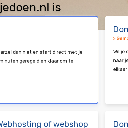
edoen.nl is
keerd bij
Vimexx
Dom
> Gema
Wil je
arzel dan niet en start direct met je
naar j
minuten geregeld en klaar om te
elkaar
Webhosting of webshop
Dom